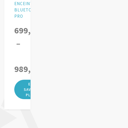
ENCEINTE
BLUETOOTH
PRO
699,00
€
–
989,90
€
Plage
de
prix :
699,00€