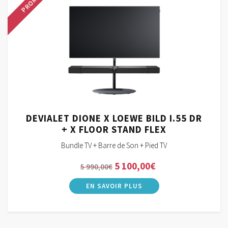
PROMO !
DEVIALET DIONE X LOEWE BILD I.55 DR
+ X FLOOR STAND FLEX
Bundle TV + Barre de Son + Pied TV
Le
Le
5 100,00
€
5 990,00
€
prix
prix
initial
actuel
était :
est :
5
5