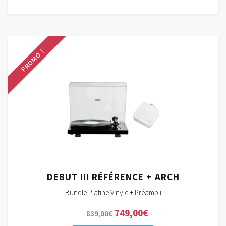
était :
est :
528,00€.
469,00€.
PROMO !
DEBUT III RÉFÉRENCE + ARCH
Bundle Platine Vinyle + Préampli
Le
Le
749,00
€
839,00
€