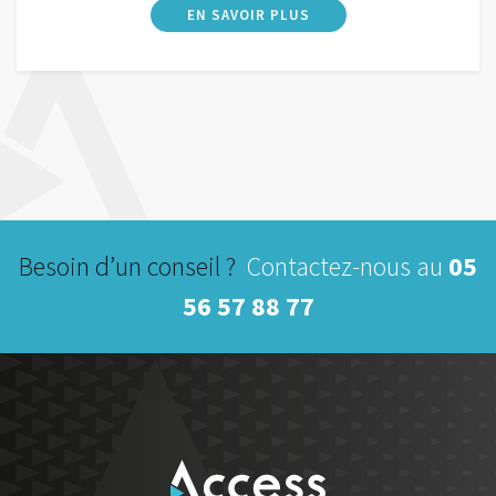
prix
prix
initial
actuel
était :
est :
839,00€.
749,00€.
Besoin d’un conseil ?
Contactez-nous au
05
56 57 88 77