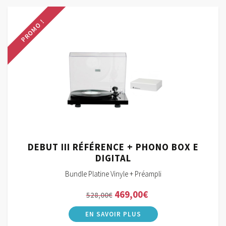
990,00€.
100,00€.
PROMO !
DEBUT III RÉFÉRENCE + PHONO BOX E
DIGITAL
Bundle Platine Vinyle + Préampli
Le
Le
469,00
€
528,00
€
prix
prix
initial
actuel