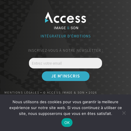
INTÉGRATEUR D'ÉMOTIONS
INSCRIVEZ-VOUS À NOTRE NEWSLETTER :
MENTIONS LÉGALES
• © ACCESS IMAGE & SON • 2026
Nous utilisons des cookies pour vous garantir la meilleure
REVENDEUR DEVIALET PREMIUM
|
CLÉMENCEAU
expérience sur notre site web. Si vous continuez à utiliser ce
62 Cours Georges Clemenceau - 33000 Bordeaux
site, nous supposerons que vous en êtes satisfait.
OK