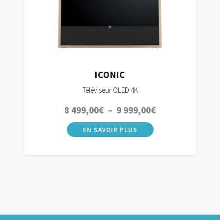
ICONIC
Téléviseur OLED 4K
Plage
8 499,00
€
–
9 999,00
€
de
prix :
8
499,00€
à
9
999,00€