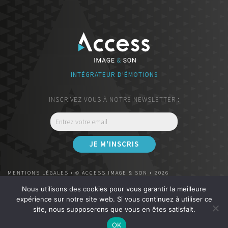
INTÉGRATEUR D'ÉMOTIONS
INSCRIVEZ-VOUS À NOTRE NEWSLETTER :
MENTIONS LÉGALES
• © ACCESS IMAGE & SON • 2026
Nous utilisons des cookies pour vous garantir la meilleure
REVENDEUR DEVIALET PREMIUM
|
CLÉMENCEAU
expérience sur notre site web. Si vous continuez à utiliser ce
62 Cours Georges Clemenceau - 33000 Bordeaux
site, nous supposerons que vous en êtes satisfait.
OK