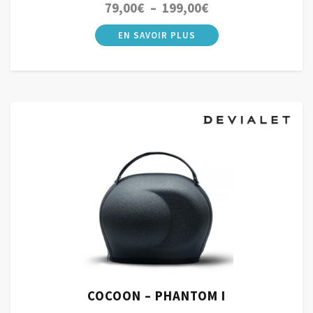
Plage
79,00
€
–
199,00
€
de
prix :
79,00€
à
199,00€
COCOON – PHANTOM I