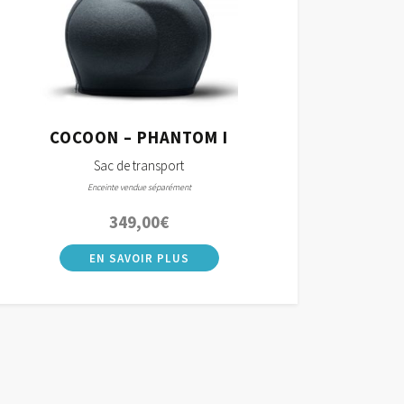
COCOON – PHANTOM I
Sac de transport
Enceinte vendue séparément
349,00
€