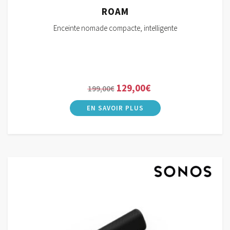
ROAM
Enceinte nomade compacte, intelligente
Le
Le
129,00
€
199,00
€
prix
prix
initial
actuel
était :
est :
199,00€.
129,00€.