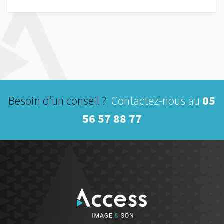
499,00€
à
4
499,00€
Besoin d’un conseil ?
Contactez-nous au
05
56 57 88 77