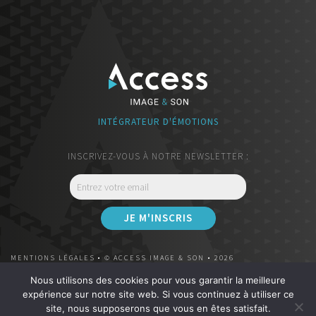
INTÉGRATEUR D'ÉMOTIONS
INSCRIVEZ-VOUS À NOTRE NEWSLETTER :
MENTIONS LÉGALES
• © ACCESS IMAGE & SON • 2026
Nous utilisons des cookies pour vous garantir la meilleure
REVENDEUR DEVIALET PREMIUM
|
CLÉMENCEAU
expérience sur notre site web. Si vous continuez à utiliser ce
62 Cours Georges Clemenceau - 33000 Bordeaux
site, nous supposerons que vous en êtes satisfait.